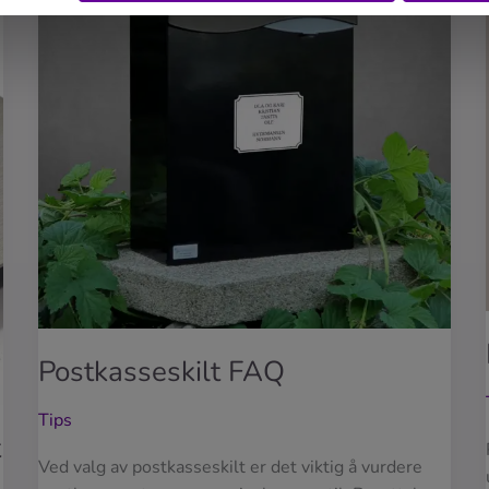
Postkasseskilt FAQ
Tips
t
Ved valg av postkasseskilt er det viktig å vurdere