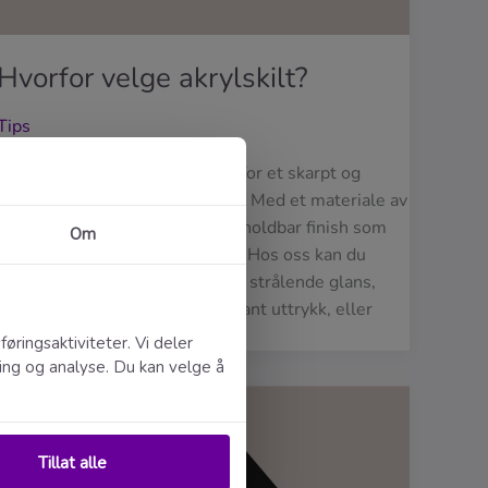
Hvorfor velge akrylskilt?
Tips
Akrylskilt er det ideelle valget for et skarpt og
moderne uttrykk i ethvert miljø. Med et materiale av
høy kvalitet får du en presis og holdbar finish som
kan tilpasses etter dine ønsker. Hos oss kan du
velge mellom blank akryl for en strålende glans,
matt akryl for et subtilt og elegant uttrykk, eller
gjennomsiktig