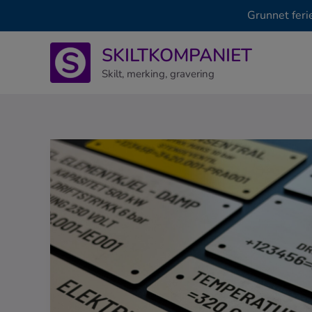
Grunnet feri
Hopp
SKILTKOMPANIET
rett
til
Skilt, merking, gravering
innholdet