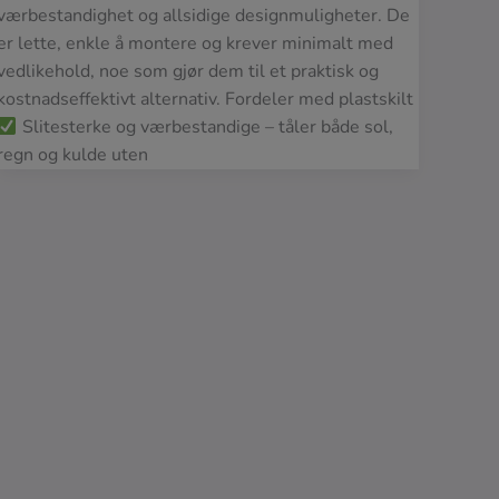
værbestandighet og allsidige designmuligheter. De
er lette, enkle å montere og krever minimalt med
vedlikehold, noe som gjør dem til et praktisk og
kostnadseffektivt alternativ. Fordeler med plastskilt
Slitesterke og værbestandige – tåler både sol,
regn og kulde uten