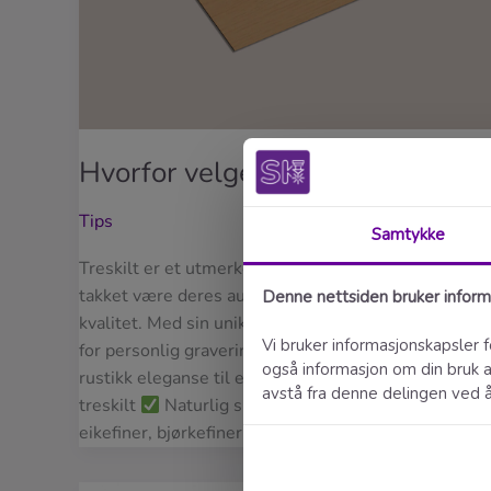
Hvorfor velge treskilt?
Tips
Treskilt er et utmerket valg for innendørs bruk,
takket være deres autentiske utseende og varige
kvalitet. Med sin unike naturlige tekstur og mulighe
for personlig gravering, tilfører de en varm og
rustikk eleganse til ethvert miljø. Fordeler med
treskilt
Naturlig skjønnhet – hver tresort, som
eikefiner, bjørkefiner, bøk og kork, gir sitt unike preg