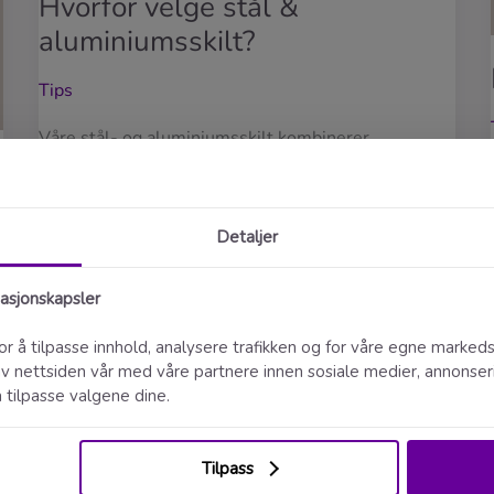
Hvorfor velge stål &
aluminiumsskilt?
Tips
Våre stål- og aluminiumsskilt kombinerer
eksepsjonell holdbarhet med et moderne,
industrielt uttrykk. Disse skiltene er ideelle for deg
som ønsker et skilt som både er slitesterkt og
estetisk tiltalende, uansett om det skal brukes
innendørs eller utendørs. Fordeler med stål &
aluminiumsskilt
Eksepsjonell holdbarhet –
t
Konstruert for å tåle tøffe værforhold og daglig bruk.