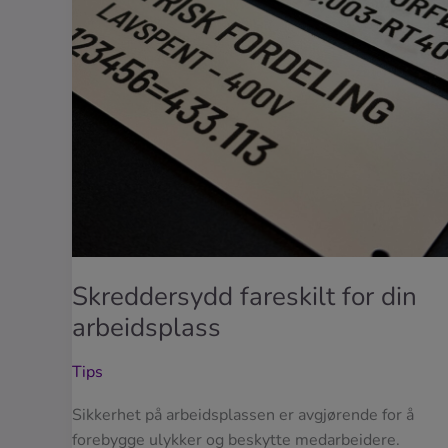
Skreddersydd fareskilt for din
arbeidsplass
Tips
Sikkerhet på arbeidsplassen er avgjørende for å
forebygge ulykker og beskytte medarbeidere.