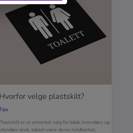
Hvorfor velge plastskilt?
Tips
Plastskilt er et utmerket valg for både innendørs og
utendørs bruk, takket være deres holdbarhet,