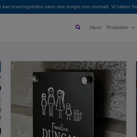
e kan leveringstiden være noe lengre enn normalt. Vi takker for
Søk
Hjem
Produkter