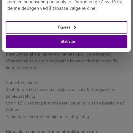
Med en egen butikkside for ditt borettslag, sikrer du at all
skilting blir enhetlig og profesjonell.
Alle seksjonseiere bestiller enkelt selv og velger blant et
forhåndsbestemt utvalg. Bestilling kan gjøres online, på
telefon og sms.
Dette sparer styret for tid og gjør det enklere for eiere og
beboere. På butikksiden kan man også laste ned
bestillingsplakater som kan henges opp i borettslaget.
Vi setter opp en egen butikkside kostnadsfritt for dere. Ta
kontakt nedenfor.
Samlebestillinger
Skal du bestille flere en ti skilt? Da er det lurt å gjøre en
samlebestilling.
Vi gir 15% rabatt på samlebestillinger og du kan betale med
faktura.
Ta kontakt nedenfor så hjelper vi deg i dag.
Ring eller send epost for en uforpliktende prat.