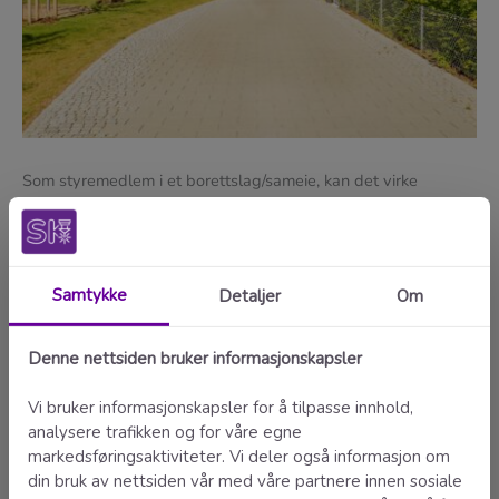
Som styremedlem i et borettslag/sameie, kan det virke
utfordrende å organisere skilting. Vi tilbyr enkle og raske
løsninger for alle typer skiltbehov, fra postkasser til
fellesområder. Våre tjenester inkluderer postkasseskilt,
bodskilt, nummerskilt, dørskilt og mer, alt tilgjengelig raskt og
rimelig.
• Enkel bestilling via egen portal for deres borettslag
• Rask levering
• Rabatt ved samlebestillinger på over 10 skilt
• Fornøydgaranti
Egen bestillingside for ditt borettslag