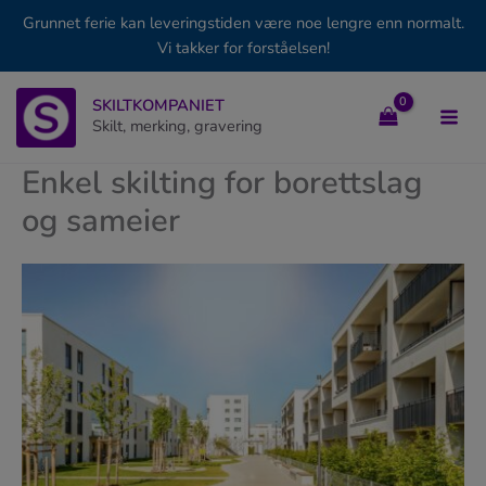
Grunnet ferie kan leveringstiden være noe lengre enn normalt.
Vi takker for forståelsen!
Hopp
SKILTKOMPANIET
rett
Skilt, merking, gravering
til
innholdet
Enkel skilting for borettslag
og sameier