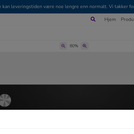
e kan leveringstiden være noe lengre enn normalt. Vi takker for
Søk
Hjem
Produ