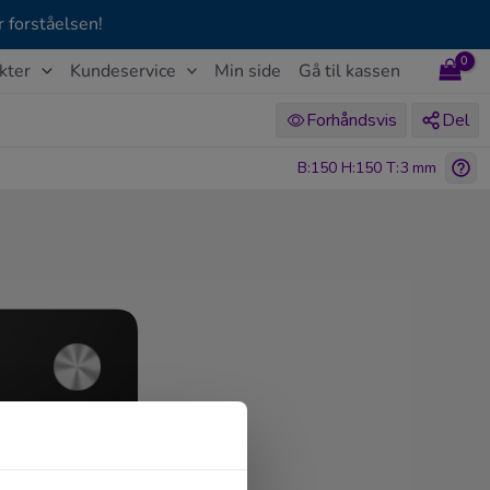
 forståelsen!
kter
Kundeservice
Min side
Gå til kassen