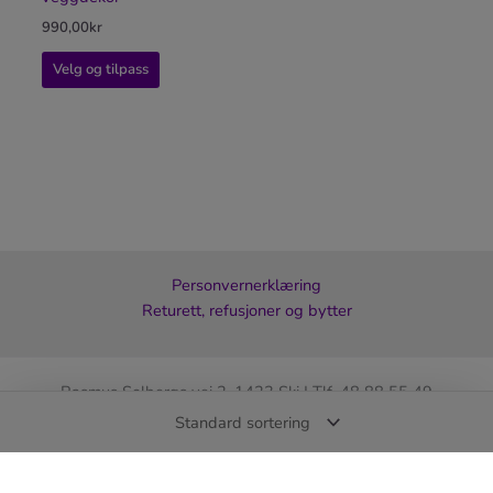
990,00
kr
Velg og tilpass
Personvernerklæring
Returett, refusjoner og bytter
Rasmus Solbergs vei 2, 1423 Ski | Tlf. 48 88 55 49
Skiltkompaniet er en tjeneste levert av Artworx AS – Org.nr 930
452 904
© 2026 SKILTKOMPANIET – Alle rettigheter reservert