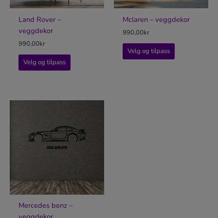
Land Rover –
Mclaren – veggdekor
veggdekor
990,00
kr
990,00
kr
Velg og tilpass
Velg og tilpass
Mercedes benz –
veggdekor