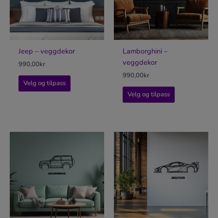
Jeep – veggdekor
Lamborghini –
veggdekor
990,00
kr
990,00
kr
Velg og tilpass
Velg og tilpass