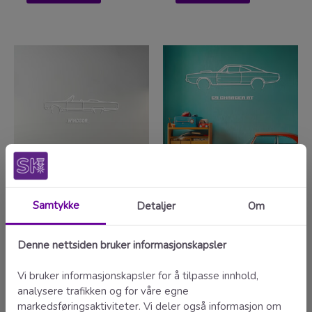
Chrysler – veggdekor
Dodge – veggdekor
990,00
kr
990,00
kr
Velg og tilpass
Velg og tilpass