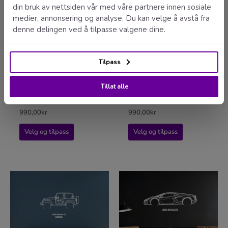
Ferrari – veggdekor
Ford – veggdekor
990,00
kr
990,00
kr
Velg og tilpass
Velg og tilpass