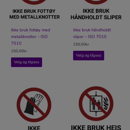
Ikke bruk fottøy med
Ikke bruk håndholdt
metallknotter – ISO
sliper – ISO 7010
7010
150,00
kr
150,00
kr
Velg og tilpass
Velg og tilpass