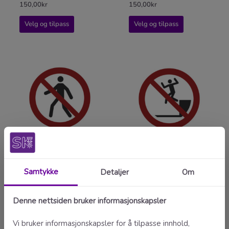
150,00
kr
150,00
kr
Velg og tilpass
Velg og tilpass
Gjennomgang forbudt –
Hopping ned forbudt –
ISO 7010
ISO 7010
150,00
kr
150,00
kr
Velg og tilpass
Velg og tilpass