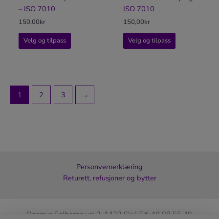
– ISO 7010
ISO 7010
150,00
kr
150,00
kr
Velg og tilpass
Velg og tilpass
1
2
3
→
Personvernerklæring
Returett, refusjoner og bytter
Rasmus Solbergs vei 2, 1423 Ski | Tlf. 48 88 55 49