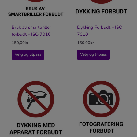
Bruk av smartbriller
Dykking Forbudt – ISO
forbudt – ISO 7010
7010
150,00
kr
150,00
kr
Velg og tilpass
Velg og tilpass