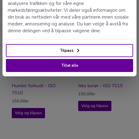
Hunder forbudt – ISO
Ikke berør – ISO 7010
7010
150,00
kr
150,00
kr
Velg og tilpass
Velg og tilpass