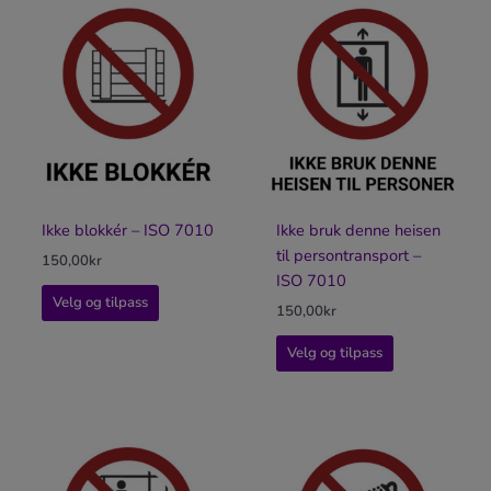
Ikke blokkér – ISO 7010
Ikke bruk denne heisen
til persontransport –
150,00
kr
ISO 7010
Velg og tilpass
150,00
kr
Velg og tilpass