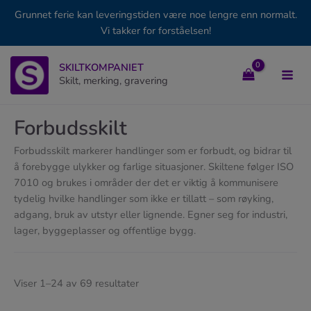
Grunnet ferie kan leveringstiden være noe lengre enn normalt.
Vi takker for forståelsen!
Hopp
SKILTKOMPANIET
rett
Skilt, merking, gravering
til
innholdet
Forbudsskilt
Forbudsskilt markerer handlinger som er forbudt, og bidrar til
å forebygge ulykker og farlige situasjoner. Skiltene følger ISO
7010 og brukes i områder der det er viktig å kommunisere
tydelig hvilke handlinger som ikke er tillatt – som røyking,
adgang, bruk av utstyr eller lignende. Egner seg for industri,
lager, byggeplasser og offentlige bygg.
Viser 1–24 av 69 resultater