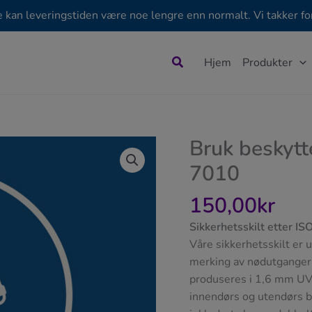
e kan leveringstiden være noe lengre enn normalt. Vi takker for
Søk
Hjem
Produkter
Bruk beskytte
7010
150,00
kr
Sikkerhetsskilt etter I
Våre sikkerhetsskilt er u
merking av nødutganger, 
produseres i 1,6 mm UV-
innendørs og utendørs b