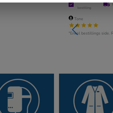
Enkel
bestilling
Tone
ig pent skilt"
"Enkel bestillings side. 