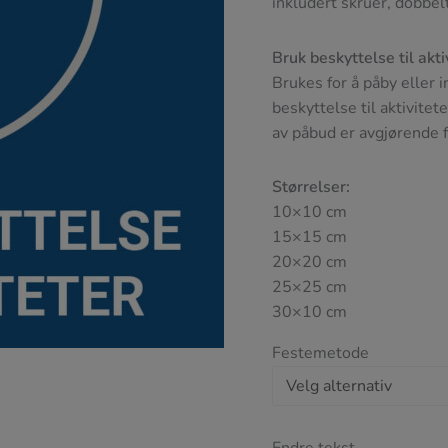
inkludert skruer, dobbel
Bruk beskyttelse til akti
Brukes for å påby eller 
beskyttelse til aktivite
av påbud er avgjørende f
Størrelser:
10×10 cm
15×15 cm
20×20 cm
25×25 cm
30×10 cm
Festemetode
Endre tekst