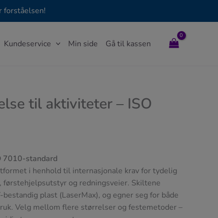
 forståelsen!
Kundeservice
Min side
Gå til kassen
lse til aktiviteter – ISO
SO 7010-standard
tformet i henhold til internasjonale krav for tydelig
førstehjelpsutstyr og redningsveier. Skiltene
bestandig plast (LaserMax), og egner seg for både
ruk. Velg mellom flere størrelser og festemetoder –