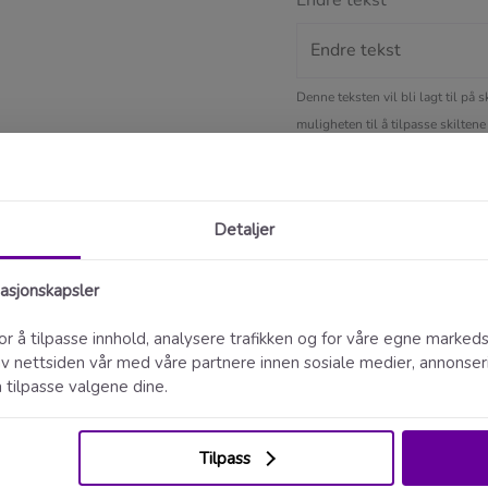
Denne teksten vil bli lagt til på 
muligheten til å tilpasse skiltene 
Velg størrelse
Velg størrelsen du ønsker
Antall