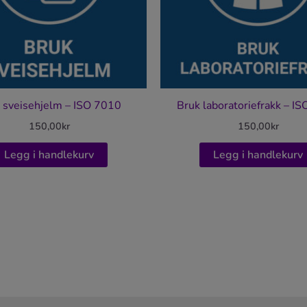
 sveisehjelm – ISO 7010
Bruk laboratoriefrakk – I
150,00
kr
150,00
kr
Legg i handlekurv
Legg i handlekurv