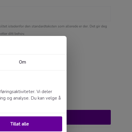
skiltet istedenfor den standardteksten som allerede er der. Det gir deg
etter ditt behov.
Legg i handlekurv