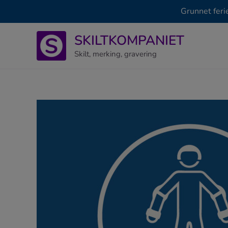
Grunnet feri
Hopp
SKILTKOMPANIET
rett
til
Skilt, merking, gravering
innholdet