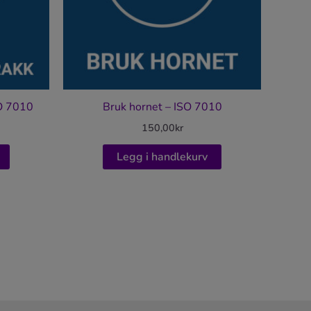
SO 7010
Bruk hornet – ISO 7010
150,00
kr
Legg i handlekurv