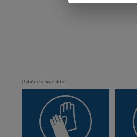
Anne Brit
"Det ble akkurat som jeg hadde tenkt. Veld
Relaterte produkter