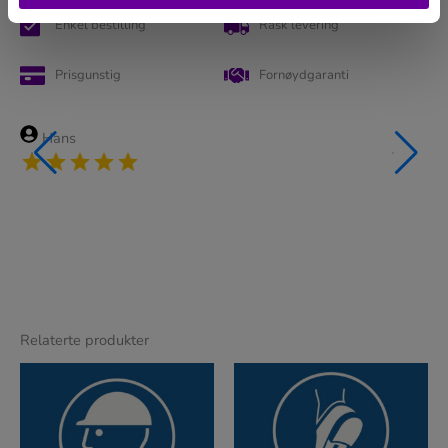
Enkel bestilling
Rask levering
Prisgunstig
Fornøydgaranti
Hans
Relaterte produkter