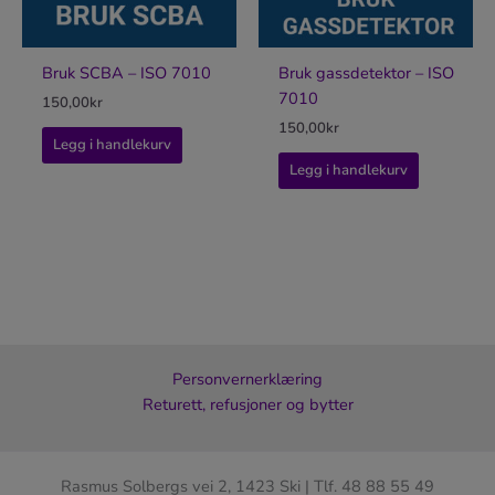
Bruk SCBA – ISO 7010
Bruk gassdetektor – ISO
7010
150,00
kr
150,00
kr
Legg i handlekurv
Legg i handlekurv
Personvernerklæring
Returett, refusjoner og bytter
Rasmus Solbergs vei 2, 1423 Ski | Tlf. 48 88 55 49