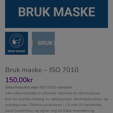
Bruk maske – ISO 7010
150,00
kr
Sikkerhetsskilt etter ISO 7010-standard
Våre sikkerhetsskilt er utformet i henhold til internasjonale
krav for tydelig merking av nødutganger, førstehjelpsutstyr og
redningsveier. Skiltene produseres i 1,6 mm UV-bestandig
plast (LaserMax), og egner seg for både innendørs og