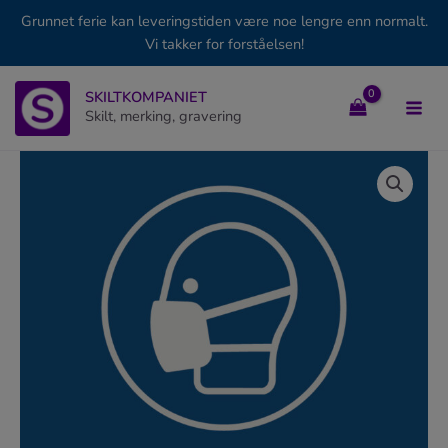
Grunnet ferie kan leveringstiden være noe lengre enn normalt.
Vi takker for forståelsen!
Hopp
SKILTKOMPANIET
rett
Skilt, merking, gravering
til
innholdet