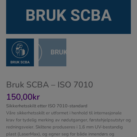
Bruk SCBA – ISO 7010
150,00
kr
Sikkerhetsskilt etter ISO 7010-standard
Våre sikkerhetsskilt er utformet i henhold til internasjonale
krav for tydelig merking av nødutganger, førstehjelpsutstyr og
redningsveier. Skiltene produseres i 1,6 mm UV-bestandig
plast (LaserMax), og egner seg for både innendørs og