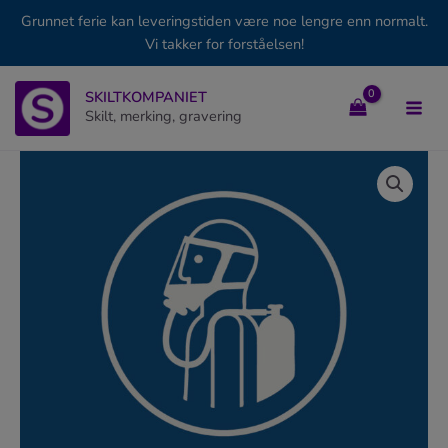
Grunnet ferie kan leveringstiden være noe lengre enn normalt.
Vi takker for forståelsen!
Hopp
SKILTKOMPANIET
rett
Skilt, merking, gravering
til
innholdet