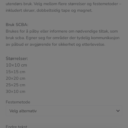
utendørs bruk. Velg mellom flere størrelser og festemetoder –
inkludert skruer, dobbeltsidig tape og magnet.
Bruk SCBA:
Brukes for å påby eller informere om nødvendige tiltak, som
bruk scba. Egner seg for områder der tydelig kommunikasjon
av påbud er avgjørende for sikkerhet og etterlevelse.
Størrelser:
10×10 cm
15×15 cm
20×20 cm
25×25 cm
30×10 cm
Festemetode
Endre tekst