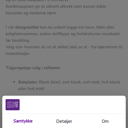
Kombinasjonen gir et stilrent uttrykk som passer både
klassiske og moderne hjem.
I vår
designeditor
kan du enkelt legge inn navn, tittel eller
leilighetsnummer, endre skrifttype og forhåndsvise resultatet
før bestilling.
Velg selv hvordan du vil at skiltet skal se ut – fra hjørneform til
festedetaljer.
Tilgjengelige valg i editoren:
Bakplater:
Blank (klar), sort blank, sort matt, hvit blank
eller hvit matt
Forplater:
Gull, mørk gull, sølv, bronse, sort eller hvit
Avstandsstykker:
Sølv, sort eller skjult innfesting
Leveres monteringsklar, inkludert avstandsstykker og skruer.