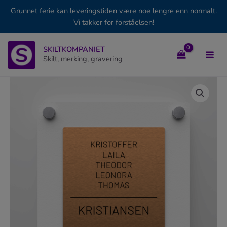
Grunnet ferie kan leveringstiden være noe lengre enn normalt.
Vi takker for forståelsen!
Hopp
SKILTKOMPANIET
rett
Skilt, merking, gravering
til
innholdet