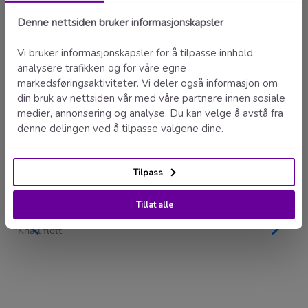
Størrelse: 150 x 150 mm
Tilpass design
Enkel bestilling
Rask levering
Prisgunstig
Fornøydgaranti
Ole
"Knall flott"