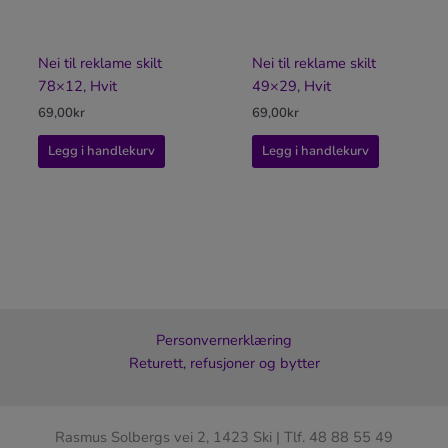
Nei til reklame skilt
Nei til reklame skilt
78×12, Hvit
49×29, Hvit
69,00
kr
69,00
kr
Legg i handlekurv
Legg i handlekurv
Personvernerklæring
Returett, refusjoner og bytter
Rasmus Solbergs vei 2, 1423 Ski | Tlf. 48 88 55 49