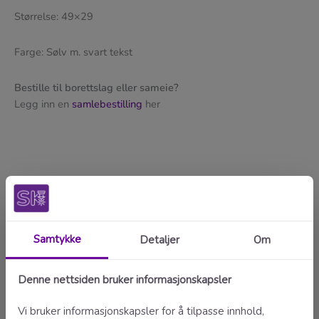
Størrelse: 49×29
Farge: Sølv m. svart tekst
Bestille til borettslag eller sameie?
Legg inn en
samlebestilling
her
Antall
Legg i handlekurv