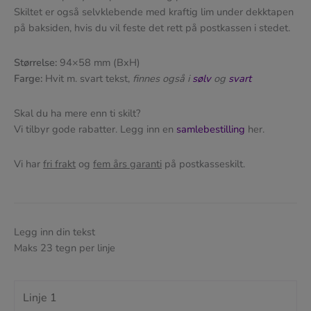
Skiltet er også selvklebende med kraftig lim under dekktapen
på baksiden, hvis du vil feste det rett på postkassen i stedet.
Størrelse:
94×58 mm (BxH)
Farge:
Hvit m. svart tekst,
finnes også i
sølv
og
svart
Skal du ha mere enn ti skilt?
Vi tilbyr gode rabatter. Legg inn en
samlebestilling
her.
Vi har
fri frakt
og
fem års garanti
på postkasseskilt.
Legg inn din tekst
Maks 23 tegn per linje