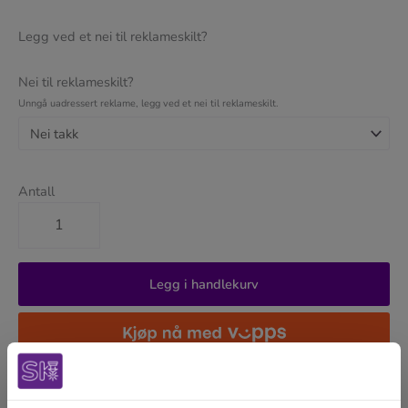
Legg ved et nei til reklameskilt?
Nei til reklameskilt?
Unngå uadressert reklame, legg ved et nei til reklameskilt.
Antall
Legg i handlekurv
Enkel bestilling
Rask levering