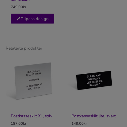
749,00
kr
Tilpass design
Relaterte produkter
Postkasseskilt XL, sølv
Postkasseskilt lite, svart
187,00
kr
149,00
kr