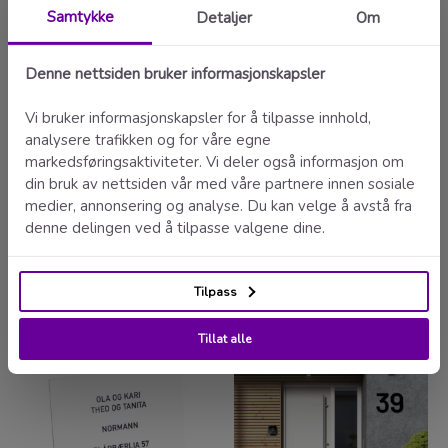
Prisgunstig
Fornøydgaranti
Kunde
21.07.2026
Du liker kanskje også…