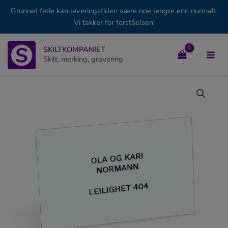
Grunnet ferie kan leveringstiden være noe lengre enn normalt.
Vi takker for forståelsen!
Hopp
SKILTKOMPANIET
rett
Skilt, merking, gravering
til
innholdet