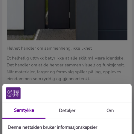
Helhet handler om sammenheng, ikke likhet
Et helhetlig uttrykk betyr ikke at alle skilt må være identiske.
Det handler om at de henger sammen visuelt og funksjonelt.
Når materialer, farger og formvalg spiller på lag, oppleves
eiendommen som ryddig og gjennomtenkt.
For eksempel kan husnummer, dørskilt og navneskilt ha
samme overflate eller fargetone, selv om de har ulik størrelse
og funksjon.
Hvordan kombinere ulike skilttyper på en ryddig måte
På de fleste eiendommer brukes flere typer skilt samtidig.