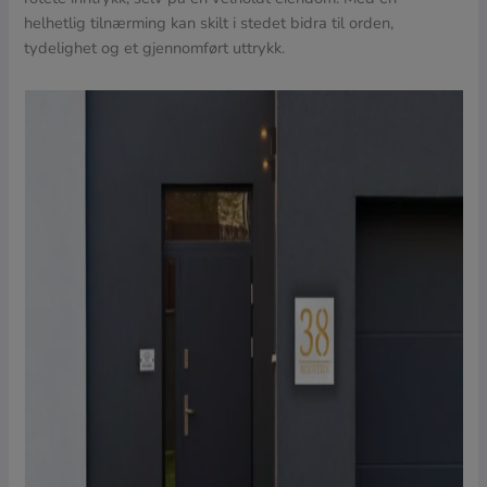
helhetlig tilnærming kan skilt i stedet bidra til orden,
tydelighet og et gjennomført uttrykk.