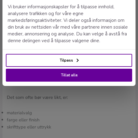
Nøkkelen er å la de viktigste skiltene styre uttrykket.
Husnummeret er ofte det mest synlige og bør danne
utgangspunktet. Dørskilt og postkasseskilt kan deretter
tilpasses i samme stil, slik at de oppleves som en naturlig del
av helheten.
Hva bør være likt, og hva kan variere
For å skape et ryddig uttrykk er det lurt å være konsekvent
på noen få elementer, samtidig som det er rom for variasjon
der det gir mening.
Det som ofte bør være likt, er:
materialvalg
farge eller finish
skrifttype eller uttrykk