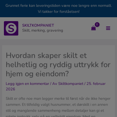
Grunnet ferie kan leveringstiden være noe lengre enn normalt.
Vi takker for forståelsen!
Hopp
SKILTKOMPANIET
rett
Skilt, merking, gravering
til
innholdet
Hvordan skaper skilt et
helhetlig og ryddig uttrykk for
hjem og eiendom?
Legg igjen en kommentar
/ Av
Skiltkompaniet
/
25. februar
2026
Skilt er ofte noe man legger merke til først når de ikke henger
sammen. Et tilfeldig valgt husnummer, et dørskilt i en annen
stil og manglende sammenheng mellom detaljer kan gi et
rotete inntrykk, selv på en velholdt eiendom. Med en