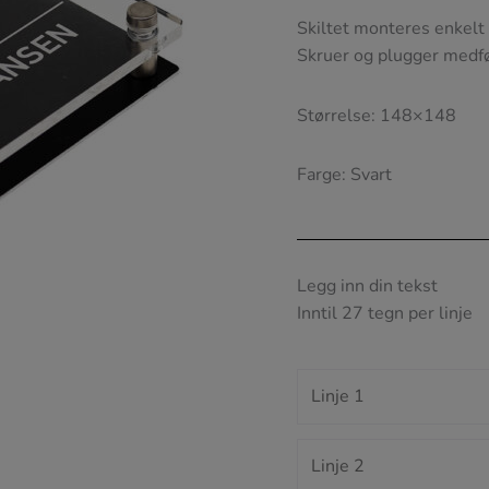
Skiltet monteres enkel
Skruer og plugger medfø
Størrelse: 148×148
Farge: Svart
Legg inn din tekst
Inntil 27 tegn per linje