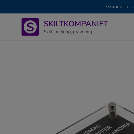
Grunnet feri
Hopp
SKILTKOMPANIET
rett
til
Skilt, merking, gravering
innholdet