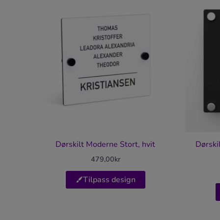
Dørskilt Moderne Stort, hvit
Dørski
479,00
kr
Tilpass design