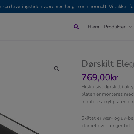
e kan leveringstiden være noe lengre enn normalt. Vi takker for
Søk
Hjem
Produkter
Dørskilt Ele
769,00
kr
Eksklusivt dørskilt i akry
platen er monteres med 
montere akryl platen di
Skiltet er vær- og uv-be
klarhet over lenger tid.