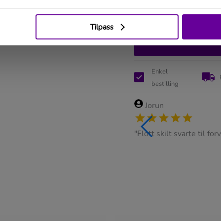
Enkel
bestilling
Jorun
eg ble kontaktet per sms da jeg
"Flott skilt svarte til fo
okstav"