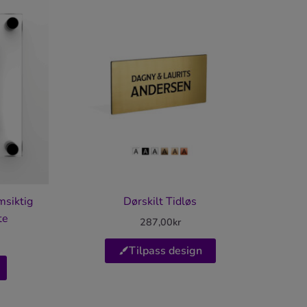
msiktig
Dørskilt Tidløs
te
287,00
kr
Tilpass design