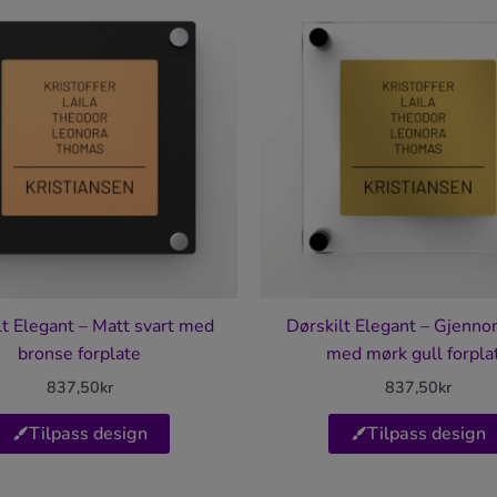
lt Elegant – Matt svart med
Dørskilt Elegant – Gjenno
bronse forplate
med mørk gull forpla
837,50
kr
837,50
kr
Tilpass design
Tilpass design