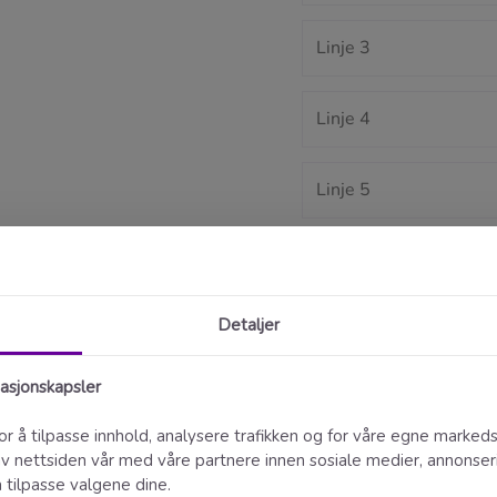
Store bokstaver
Font
Velg font
Antall