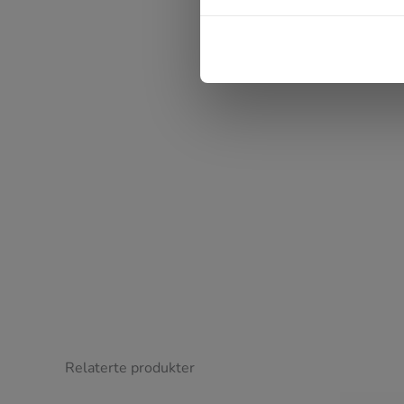
Janka
"Veldig fornøyd med husnummeret og at j
hadde bestilt forskjellig font på tall og b
Relaterte produkter