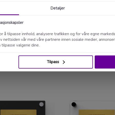
Enkel
bestilling
Tor Erling