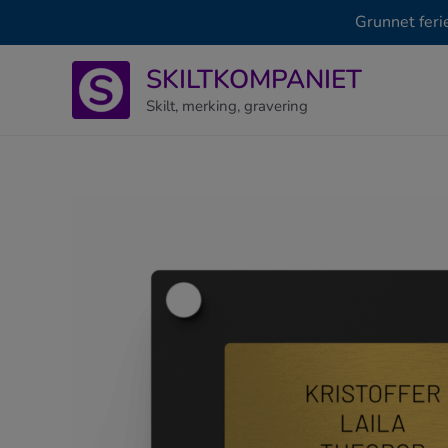
Grunnet feri
Hopp
SKILTKOMPANIET
rett
til
Skilt, merking, gravering
innholdet