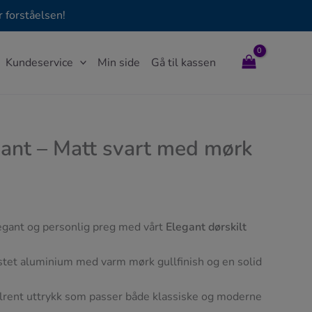
 forståelsen!
Kundeservice
Min side
Gå til kassen
gant – Matt svart med mørk
legant og personlig preg med vårt
Elegant dørskilt
ørstet aluminium med varm mørk gullfinish og en solid
ilrent uttrykk som passer både klassiske og moderne