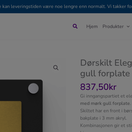
e kan leveringstiden være noe lengre enn normalt. Vi takker for
Søk
Hjem
Produkter
Dørskilt Ele
gull forplate
837,50
kr
Gi inngangspartiet et e
med mørk gull forplate
.
Skiltet har en front i b
bakplate i 3 mm akryl.
Kombinasjonen gir et st