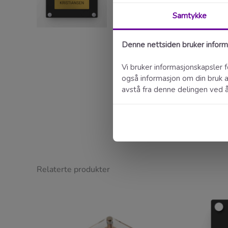
Kunde
20.01.2026
"Godt fornøyd "
Relaterte produkter