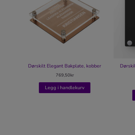
Dørskilt Elegant Bakplate, kobber
Dørski
769,50
kr
Legg i handlekurv