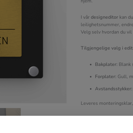
hjem.
I vår
designeditor
kan du 
leilighetsnummer, endre 
Velg selv hvordan du vil a
Tilgjengelige valg i edi
Bakplater:
Blank (
Forplater:
Gull, mø
Avstandsstykker:
Leveres monteringsklar,
Størrelse: 150 x 150 m