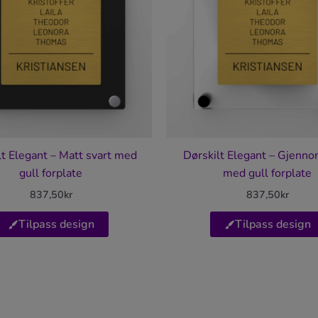
lt Elegant – Matt svart med
Dørskilt Elegant – Gjenno
gull forplate
med gull forplate
837,50
kr
837,50
kr
Tilpass design
Tilpass design