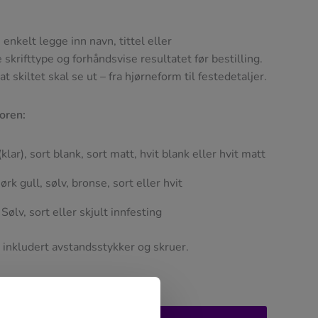
enkelt legge inn navn, tittel eller
skrifttype og forhåndsvise resultatet før bestilling.
t skiltet skal se ut – fra hjørneform til festedetaljer.
toren:
klar), sort blank, sort matt, hvit blank eller hvit matt
rk gull, sølv, bronse, sort eller hvit
Sølv, sort eller skjult innfesting
 inkludert avstandsstykker og skruer.
m