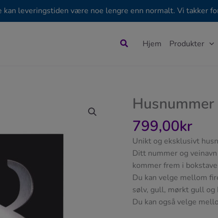
e kan leveringstiden være noe lengre enn normalt. Vi takker for
Søk
Hjem
Produkter
Husnummer 
799,00
kr
Unikt og eksklusivt husn
Ditt nummer og veinavn b
kommer frem i bokstaven
Du kan velge mellom fire 
sølv, gull, mørkt gull og
Du kan også velge mello