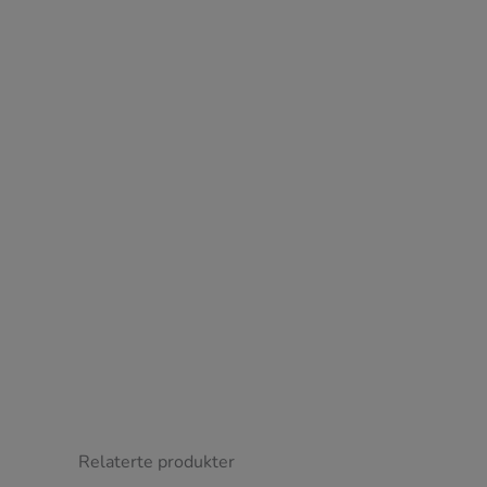
Hans Mariu
"Rask levering
Relaterte produkter