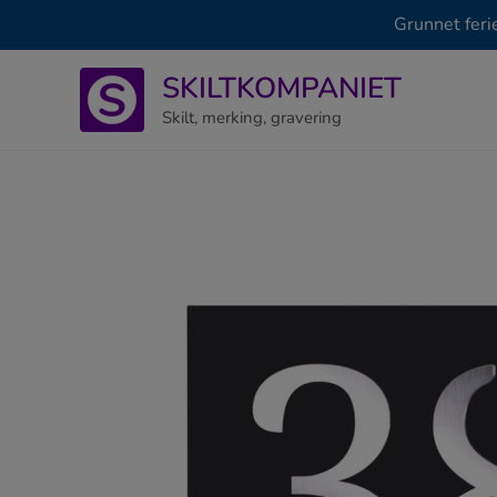
Grunnet feri
Hopp
SKILTKOMPANIET
rett
til
Skilt, merking, gravering
innholdet