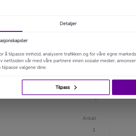
Velg størrelse
*
Velg forplate
Velg bakplate
*
Velg font
*
Antall