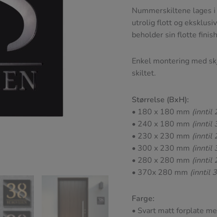
Nummerskiltene lages i 
utrolig flott og eksklus
beholder sin flotte finis
Enkel montering med skj
skiltet.
Størrelse (BxH):
• 180 x 180 mm
(inntil
• 240 x 180 mm
(inntil
• 230 x 230 mm
(inntil
• 300 x 230 mm
(inntil
• 280 x 280 mm
(inntil
• 370x 280 mm
(inntil 
Farge:
• Svart matt forplate med