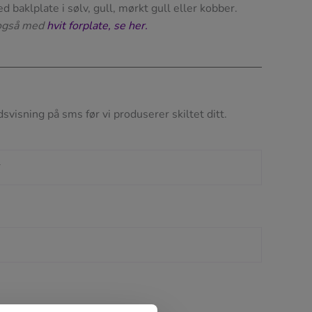
d baklplate i sølv, gull, mørkt gull eller kobber.
 også med
hvit forplate, se her.
svisning på sms før vi produserer skiltet ditt.