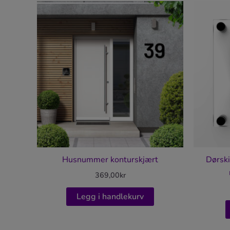
Husnummer konturskjært
Dørski
369,00
kr
Legg i handlekurv