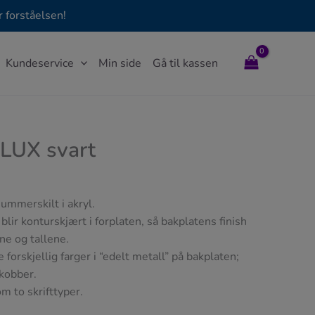
 forståelsen!
Kundeservice
Min side
Gå til kassen
LUX svart
ummerskilt i akryl.
lir konturskjært i forplaten, så bakplatens finish
e og tallene.
forskjellig farger i “edelt metall” på bakplaten;
 kobber.
m to skrifttyper.