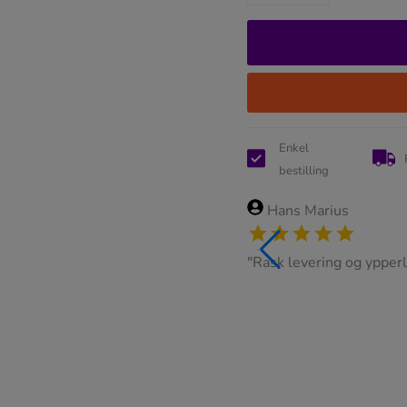
Enkel
bestilling
s
 og ypperlig kundeservice"