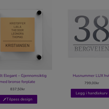
lt Elegant – Gjennomsiktig
Husnummer LUX hvi
med bronse forplate
799,00
kr
837,50
kr
Legg i handlekurv
Tilpass design